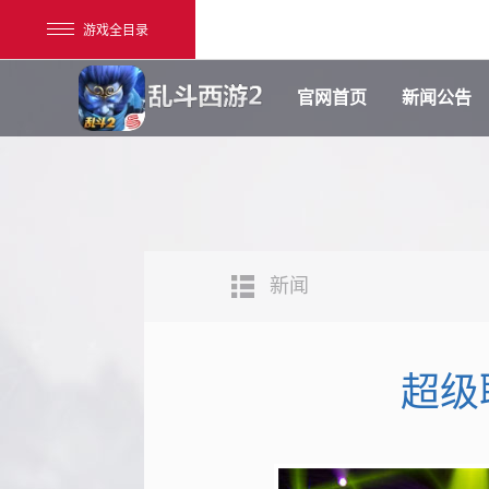
游戏全目录
官网首页
新闻公告
新闻
网易游戏
游戏爱好者
超级
我的足迹：
乱斗西游2