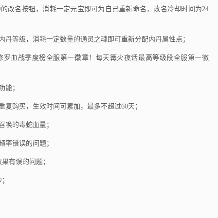
的改名按钮，消耗一定元宝即可为自己重新命名，改名冷却时间为24
内丹等级，消耗一定数量的通灵之魂即可重新分配内丹属性点；
修罗血战季度榜全服第一徽章！每天篝火夜话最高等级段全服第一徽
功能；
重复购买，生效时间可累加，最多不超过60天；
召唤的毒蛇血量；
频率错误的问题；
效果有误的问题；
秒；