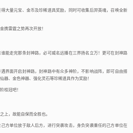
获得大量元宝、金币及珍稀道具奖励，同时可收集后羿英魂，召唤全新
金携雷霆之势再次开放！
谁能走完那条封神路，必可威名远播在三界扬名立万！更可在封神路
遇界面开启封神路，封神路中有众多神阶，不影响战阵，即可自由搭
仙器、金色神器、强化灵石等珍稀道具作为奖励！
阶桂冠吧！
之上，故能自保而全胜也。
己方单位放于敌人后方，进行突袭攻击，身负突袭重任的己方单位在