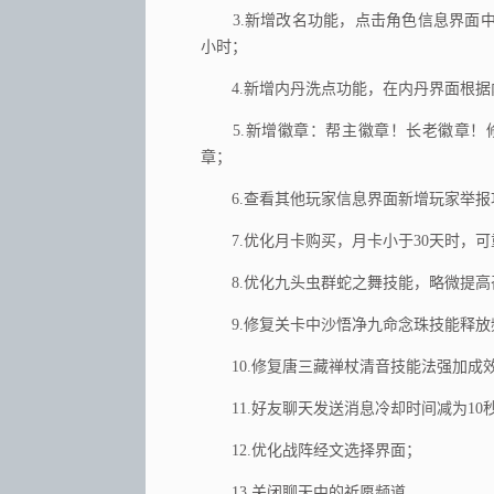
3.新增改名功能，点击角色信息界面中
小时；
4.新增内丹洗点功能，在内丹界面根据
5.新增徽章：帮主徽章！长老徽章！
章；
6.查看其他玩家信息界面新增玩家举报
7.优化月卡购买，月卡小于30天时，可
8.优化九头虫群蛇之舞技能，略微提高
9.修复关卡中沙悟净九命念珠技能释放
10.修复唐三藏禅杖清音技能法强加成
11.好友聊天发送消息冷却时间减为10
12.优化战阵经文选择界面；
13.关闭聊天中的祈愿频道。