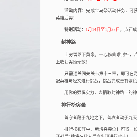
活动内容：
完成金乌祭活动任务，可
英雄后羿！
特别活动：
1月14日至1月27日
，点石成
封神路
上穷碧落下黄泉，一心修仙求封神，若
上收获奖励无数！
只需通关闯关关卡第十三章，即可在奇
配英雄与经文进行挑战，挑战完成更有紫色
用你的强悍实力，去摘取封神路上的神
排行榜突袭
善守者藏于九地之下，善攻者动于九天
排行榜布阵中，新增突袭位！可将一位
开战后4秒将在敌人后方出现进行攻击！