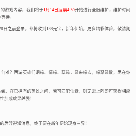
的游戏内容，我们将于
1月14日凌晨4:30
开始进行全服维护，维护时间
心等待。
28日之前登录，都将收到188元宝，新年伊始，更多精彩体验，敬请期
何难？西游英雄们姻缘、情缘、孽缘，缘来缘去，缘聚缘散，尽在你
统，在已拥有的英雄之间，若可匹配仙缘，则无需上阵即可获得相应
性加成效果越强！
后羿得知消息，终于要在新年伊始现身三界！