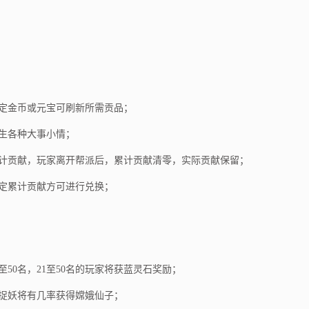
定金币或元宝可刷新所需贡品；
生各种大事小情；
计贡献，玩家离开帮派后，累计贡献清零，实际贡献保留；
定累计贡献方可进行兑换；
0名，21至50名的玩家将获蓝灵石奖励；
捉妖将有几率获得嫦娥仙子；