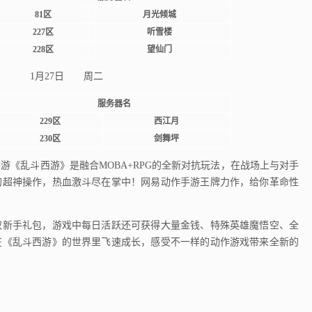
81区
月光倾城
227区
听雪楼
228区
望仙门
1月27日 周二
服务器名
229区
西江月
230区
剑舞坪
游《乱斗西游》是融合MOBA+RPG的全新对抗玩法，在战场上与对手
的超神操作，热血激斗尽在掌中！网易动作手游王牌力作，给你革命性
新手礼包，游戏中每日活跃还可获得大量金钱、特殊英雄魔悟空、全
在《乱斗西游》的世界里飞速成长，感受不一样的动作游戏带来全新的