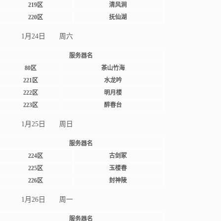
219区
清风涧
220区
抚仙湖
1月24日 周六
服务器名
80区
茶山竹海
221区
水龙吟
222区
明月楼
223区
醉春台
1月25日 周日
服务器名
224区
古剑冢
225区
玉楼春
226区
封神陵
1月26日 周一
服务器名