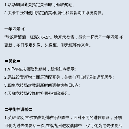
1.活动期间通关指定关卡即可领取奖励。
2.关卡中强制使用指定的英雄,属性和装备均由系统提供。
一年四景·冬
“绿蚁新醅酒，红泥小火炉。晚来天欲雪，能饮一杯无?”一年四景·冬
更新，冬日限定头像、头像框、聊天框等你来拿。
〓优化〓
1.VIP存在未领取奖励时，新增红点提示;
2.系统设置新增全面屏适配开关，英雄们可自行调整适配类型;
3.四象竞技场次数刷新时间调整为每日8点;
4.天梯竞技场投降时将额外扣除积分。
〓平衡性调整〓
1.英雄·燃灯古佛在战九州驻守战阵中，面对不同的进攻帮派，分别
可化为过去佛复活一次;在战九州进攻战阵中，仅可化为过去佛复活