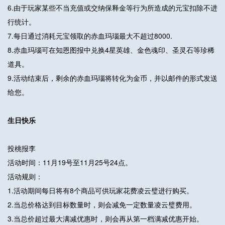
6.由于玩家某些不当充值或交纳保释金等行为所造成的元宝扣除不进
行统计。
7.每日通过消耗元宝领取的赤血玛瑙最大不超过8000.
8.赤血玛瑙可在知恩图报中兑换4星英雄、金色魂印、圣灵石等珍稀
道具。
9.活动结束后，剩余的赤血玛瑙将转化为金币，并以邮件的形式发送
给您。
生日快乐
投桃报李
活动时间：11月19号至11月25号24点。
活动规则：
1.活动期间每日将有8个商品可供玩家花费凌云璧进行购买。
2.当总价格达到目标数量时，则会减免一定数量凌云璧费用。
3.当总价超过最大满减优惠时，则会再从第一档满减优惠开始。