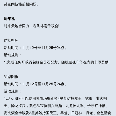
卦空间技能前摇问题。
周年礼
时来天地皆同力，春风得意千载会!
结草衔环
活动时间：11月12号至11月25号24点。
活动规则：
1.完成任务可获得包括金灵石配方、随机紫魂印等在内的丰厚奖励!
知恩图报
活动时间：11月12号至11月25号24点。
活动规则：
1.活动期间可以使用赤血玛瑙兑换4星英雄蛟魔王、魅影、业火明
王、降龙罗汉，紫色法宝执明八卦鼎、九龙神火罩、子牙打神鞭、
离火紫金铃以及3星英雄持国天王、旱魃、日游神、月老，金色星魂