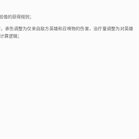
经验值的获得规则；
害，承伤调整为仅来自敌方英雄和召唤物的伤害，治疗量调整为对英雄
计算逻辑；