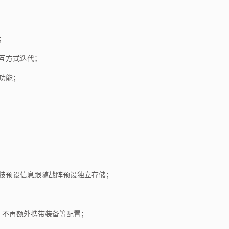
；
交互方式迭代；
功能；
秘技预设信息跟随战阵预设独立存储；
，不再额外携带装备等配置；