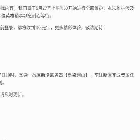
内容，我们将于5月27号上午7:30开始进行全服维护，本次维护涉及
众位英雄稍事歇息耐心等待。
日之前登录，都将收到188元宝，更多精彩体验，敬请期待！
月27日10时，互通一战区新增服务器【墨染河山】，前往新区完成专属任
利。
请及时更新。