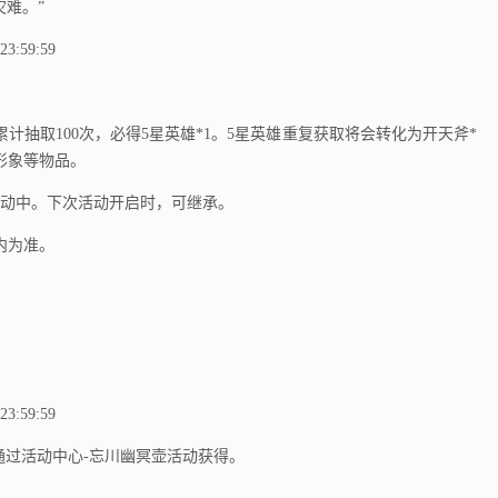
灾难。”
:59:59
累计抽取100次，必得5星英雄*1。5星英雄重复获取将会转化为开天斧*
形象等物品。
动中。下次活动开启时，可继承。
内为准。
:59:59
通过活动中心-忘川幽冥壶活动获得。