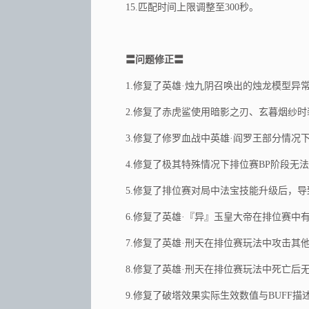
15.匹配时间上限调整至300秒。
〓问题修正〓
1.修复了英雄·烛九阴召唤出的烛龙模型异
2.修复了赤虎鲨使用暗影之刃、玄暮烟纱
3.修复了修罗血战中英雄·阎罗王部分情况
4.修复了极其特殊情况下排位赛BP阶段无
5.修复了排位赛对局中法宝技能升级后，
6.修复了英雄·『异』玉皇大帝在排位赛中
7.修复了英雄·刑天在排位赛玩法中攻击
8.修复了英雄·刑天在排位赛玩法中死亡后
9.修复了破塔效果实际生效数值与BUFF描