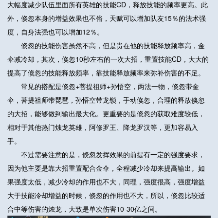
大幅度减少队伍里面所有英雄的技能CD，释放技能的频率更高。此
外，倏忽本身的增益效果也不俗，天赋可以增加队友15％的法术强
度，自身法强也可以增加12％。
倏忽的技能伤害虽然不高，但是贵在他的技能释放频率高，金
伞减冷却，其次，倏忽10秒左右的一次大招，重置技能CD，大大的
提高了倏忽的技能释放频率，靠技能释放频率来弥补伤害的不足。
常见的搭配是倏忽+菩提祖师+孙悟空，两法一物，倏忽带金
伞，菩提祖师带琵琶，孙悟空带龙锁，手动倏忽，合理的释放倏忽
的大招，能够做到输出最大化。更重要的是倏忽的获取难度较低，
相对于其他热门烛龙英雄，阿修罗王、降龙罗汉等，更加容易入
手。
不过需要注意的是，倏忽发挥效果的前提有一定的强度要求，
因为他主要是靠大招重置配合金伞，全程减少冷却来提高输出。如
果强度太低，减少冷却的作用也不大，同理，强度很高，强度增益
大于技能冷却增益的时候，倏忽的作用也不大，所以，倏忽比较适
合中等伤害的烛龙，大致是单次伤害10-30亿之间。