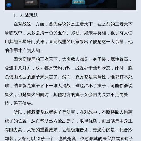
1、对战玩法
在对战这一方面，首先要说的是王者天下，在之前的王者天下
争霸战中，大多是清一色的玉帝、弥勒、如来等英雄，很少有人使
用其他三星冷门英雄，直到战盟的玩家祭出了倏忽这一大杀器，他
的作用才广为人知。
因为高端局的王者天下，大多数人都是一身圣装，属性较高，
极难击杀对方，双方都是势均力敌，战况处于焦灼状态，此时，胜
负便由抢占的旗子来决定了。然而，双方都是高属性，谁都打不死
谁，结果就是旗子底下一堆人混战，谁也占不了旗子，可能你会说
集火，但是集火的同时，其他地方的旗子又会因为兵力不足而丢
掉，得不偿失。
所以，倏忽带鼎或者钩子等法宝，在对战中，不断将敌人拖离
旗子的位置，从而帮助己方抢占旗子，取得优势，而且倏忽本身生
存能力高，大招的重置效果，让他极难击杀，更恶心的是，配合冷
却装，大招可以13秒一个，也就是说，倏忽佩戴的法宝鼎或者钩子