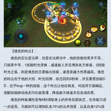
【倏忽的特点】:
倏忽的定位是法师，但是在法师当中，他的技能伤害并不高，
只能算中等，1技能时光变换，减速敌人并且增加友方移速。2技能
时光之弧，则是倏忽的主要输出技能，速度差越大伤害越高。倏忽
的特点在于他的大招，时光回溯，状态回到3秒前，并且重置技能C
D，近乎bug一样的技能，这个特点让他在烛龙、对战等方面崛起。
觉醒技能静动地支印比较普通，降低敌方移速并且造成伤害。
倏忽的种族属性是每6秒清除身上的所有负面状态，生存能力进
一步提高。天赋则可以增加队友15%的法术强度，以及自身12%强