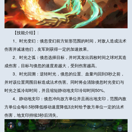
【技能介绍】:
1、时光变幻：倏忽变幻前方矩形范围的时间，对敌人造成法术
伤害并减速他们，友军则获得一定的加速效果。
2、时光之弧：倏忽选择目标，并对其发出四枚时间之球对其造
成伤害，目标与倏忽的速度差越大，受到伤害越高。
3、时光回溯：逆转时光，倏忽的位置、血量均回到3秒之前，
并对该位置周围目标造成法术伤害。同时将会清除倏忽时光变幻与
时光之弧冷却时间，并且缩短静动地支印冷却时间50%。
4、静动地支印：倏忽冲向故方单位并且画出地支印，范围内敌
方单位会每0.5秒降低移动速度降低3次时给予敌方单位一定的法术
伤害，地支印持续3秒后消失。