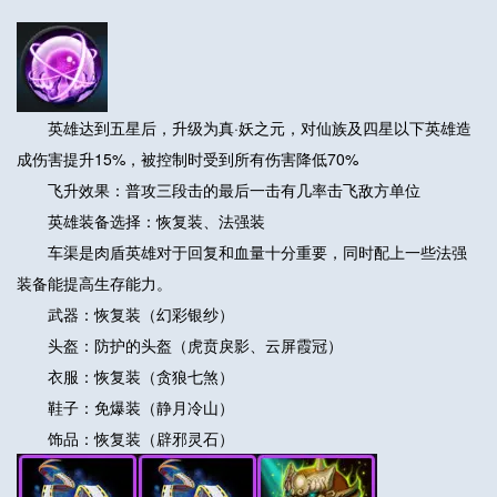
英雄达到五星后，升级为真·妖之元，对仙族及四星以下英雄造
成伤害提升15%，被控制时受到所有伤害降低70%
飞升效果：普攻三段击的最后一击有几率击飞敌方单位
英雄装备选择：恢复装、法强装
车渠是肉盾英雄对于回复和血量十分重要，同时配上一些法强
装备能提高生存能力。
武器：恢复装（幻彩银纱）
头盔：防护的头盔（虎贲戾影、云屏霞冠）
衣服：恢复装（贪狼七煞）
鞋子：免爆装（静月冷山）
饰品：恢复装（辟邪灵石）