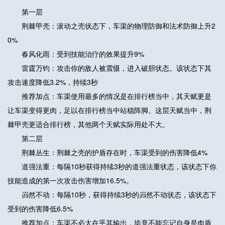
第一层
荆棘甲壳：滚动之壳状态下，车渠的物理防御和法术防御上升2
0%
春风化雨：受到技能治疗的效果提升9%
雷霆万钧：攻击你的敌人被震慑，进入破胆状态。该状态下其
攻击速度降低3.2%，持续3秒
推荐加点：车渠使用最多的情况是在排行榜当中，其天赋更是
让车渠变得更肉，足以在排行榜当中站稳阵脚。这层天赋当中，荆
棘甲壳更适合排行榜，其他两个天赋实际用处不大。
第二层
荆棘丛生：荆棘之壳的护盾存在时，车渠受到的伤害降低4%
道强法重：每隔10秒获得持续3秒的道强法重状态，该状态下你
技能造成的第一次攻击伤害增加16.5%。
岿然不动：每隔10秒，获得持续3秒的岿然不动状态，该状态下
受到的伤害降低6.5%
推荐加点：车渠不必太在乎其输出，毕竟不能忘记自身是肉盾