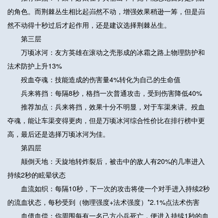
的角色。而荆棘丛生相比起岿然不动，增强效果稍逊一筹，但是岿
然不动得十秒过后才起作用，还是建议选择荆棘丛生。
第三层
万顷冰河：友方英雄在滚动之壳形成的冰霜之路上物理防护和
法术防护上升13%
殁血夺魂：技能造成的伤害量4%转化为自己的生命值
兵来将挡：每隔8秒，格挡一次普通攻击，受到伤害降低40%
推荐加点：兵来将挡，效果十分不明显，对于车渠来讲。殁血
夺魂，能让车渠变得更肉，但是万顷冰河综合性价比在排行榜中更
高，最后还是选择万顷冰河为佳。
第四层
颠倒天地：天旋地转炸裂后，被击中的敌人有20%的几率进入
持续2秒的眩晕状态
血流如织：每隔10秒，下一次的攻击将使一个对手进入持续2秒
的流血状态，每秒受到（物理强度+法术强度）*2.1%点法术伤害
血债血偿：你周围每有一名己方小兵死亡，便进入持续1秒的血