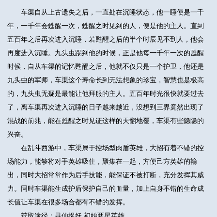
车渠自从上古遗失之后，一直处在沉睡状态，他一睡便是一千
年，一千年会甦醒一次，甦醒之时见到的人，便是他的主人。直到
五百年之后再次进入沉睡，若甦醒之后的半个时辰见不到人，他会
再度进入沉睡。九头虫踢到他的时候，正是他每一千年一次的甦醒
时候，自从车渠的记忆甦醒之后，他就不仅只是一个护卫，他还是
九头虫的军师，车渠这个寿命长到无法想象的珍宝，智慧也是极高
的，九头虫无疑是最能让他拜服的主人。五百年时光很快就要过去
了，离车渠再次进入沉睡的日子越来越近，没想到三界竟然出现了
混战的前兆，能在甦醒之时见证这样的天翻地覆，车渠有些隐隐的
兴奋。
在乱斗西游中，车渠属于控场型肉盾英雄，大招有着不错的控
场能力，能够将对手英雄吸住，聚集在一起，方便己方英雄的输
出，同时大招常常作为后手技能，能保证不被打断，充分发挥其威
力。同时车渠能生成护盾保护自己的血量，加上自身不错的生命成
长值让车渠在很多场合都有不错的发挥。
获取途径：寻仙捉妖 初始两星英雄