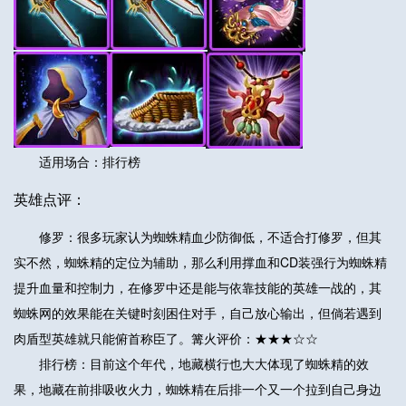
适用场合：排行榜
英雄点评：
修罗：很多玩家认为蜘蛛精血少防御低，不适合打修罗，但其
实不然，蜘蛛精的定位为辅助，那么利用撑血和CD装强行为蜘蛛精
提升血量和控制力，在修罗中还是能与依靠技能的英雄一战的，其
蜘蛛网的效果能在关键时刻困住对手，自己放心输出，但倘若遇到
肉盾型英雄就只能俯首称臣了。篝火评价：★★★☆☆
排行榜：目前这个年代，地藏横行也大大体现了蜘蛛精的效
果，地藏在前排吸收火力，蜘蛛精在后排一个又一个拉到自己身边