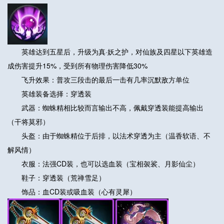
英雄达到五星后，升级为真·妖之护，对仙族及四星以下英雄造
成伤害提升15%，受到所有物理伤害降低30%
飞升效果：普攻三段击的最后一击有几率沉默敌方单位
英雄装备选择：穿透装
武器：蜘蛛精相比较而言输出不高，佩戴穿透装能提高输出
（干将莫邪）
头盔：由于蜘蛛精位于后排，以法术穿透为主（温香软语、不
解风情）
衣服：法强CD装，也可以选血装（宝相袈裟、月影仙尘）
鞋子：穿透装（荒禅雪足）
饰品：血CD装或吸血装（心有灵犀）