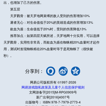
出，也增加了己方的伤害。
第五层
天罗戮骨：被天罗地网束缚的敌人受到的伤害增加10%
屠者无心：对生命值低于20%的英雄造成的伤害增加13%
歃血为盾：生命值低于20%时，受到的伤害降低13%
推荐加点：如第四层天赋所述，天罗地网十分实用，可以选择
天罗戮骨，实用性非常高，而歃血为盾在蜘蛛精20%血量时才起作
用，测试时发现蜘蛛精在20%血量时等于是死蜘蛛了（很快被
秒）。
分享到：
网易公司版权所有 ©1997-2026
网易游戏隐私政策及儿童个人信息保护规则
文网游备字[2015]M-RPG0909号
新广出审[2016]4007号
出版物号： ISBN 978-7-7979-2773-4