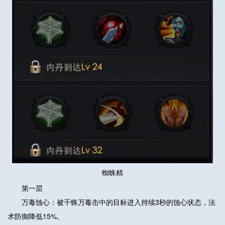
蜘蛛精
第一层
万毒蚀心：被千蛛万毒击中的目标进入持续3秒的蚀心状态，法
术防御降低15%。