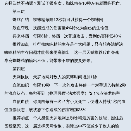
选择岿然不动呢？测试了很多次，蜘蛛精在10秒左右就面临死亡。
第三层
蛛丝百结：蜘蛛精每隔12秒就可以获得一个蜘蛛网
殁血夺魂：技能造成的伤害量4%转化为自己的生命值
兵来将挡：每隔8秒，格挡一次普通攻击，受到伤害降低40%
推荐加点：排行榜蜘蛛精的生存是个大问题，只有想办法解决
蜘蛛精的生存问题才能带来更高输出，这一层天赋推荐殁血夺魂，
毕竟蜘蛛精的输出不低，能带来不错的恢复效果。
第四层
天网恢恢：天罗地网对敌人的束缚时间增加1秒
血流如织：每隔10秒，下一次的攻击将使一个对手进入持续2秒
的流血状态，每秒受到（物理强度+法术强度）*2.1%点法术伤害
血债血偿：你周围每有一名己方小兵死亡，便进入持续1秒的血
债血偿状态，该状态下你造成的伤害增加23%
推荐加点：个人感觉天罗地网是蜘蛛精最厉害的技能，困住后
围殴至死，这一层选择天网恢恢，实际当中不仅减少了敌人的输