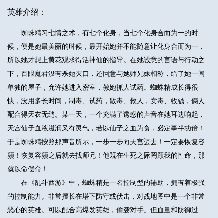
英雄介绍：
蜘蛛精习七情之术，有七个化身，当七个化身合而为一的时
候，便是她最美丽的时候，最开始她并不能随意让化身合而为一，
所以她才想上黄花观求得活神仙的指导。在她诚意的言语与行动之
下，百眼魔君没有杀她灭口，还同意与她师兄妹相称，给了她一间
单独的屋子，允许她进入密室，教她抓人试药。蜘蛛精成长得很
快，没用多长时间，制毒、试药，散毒、救人，卖毒、收钱，俩人
配合得天衣无缝。某一天，一个充满了诱惑的声音在她耳边响起，
天宫仙子血液滋润又有灵气，若以仙子之血为食，必定事半功倍！
于是蜘蛛精按照那声音所示，一步一步向天宫迈去！一定要恢复容
颜！恢复容颜之后就去找师兄！他既在生死之际罔顾我的性命，那
就以命偿命！
在《乱斗西游》中，蜘蛛精是一名控制型的辅助，拥有着极强
的控制能力。非常擅长在塔下防守或伏击，对战地图中是一个非常
恶心的英雄。可以配合高爆发英雄，偷袭对手。但血量和防御过