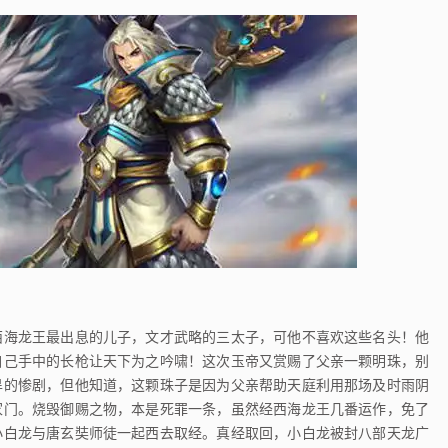
海龙王最出息的儿子，文才武略的三太子，可他不喜欢这些名头！他
自己手中的长枪让天下为之吟啸！这次玉帝又赏赐了父亲一颗明珠，别
旱的惨剧，但他知道，这颗珠子是因为父亲帮助天庭利用那场及时雨阴
家门。烧毁御赐之物，本是死罪一条，虽然经西海龙王几番运作，免了
小白龙与唐玄奘师徒一起西去取经。真经取回，小白龙被封八部天龙广