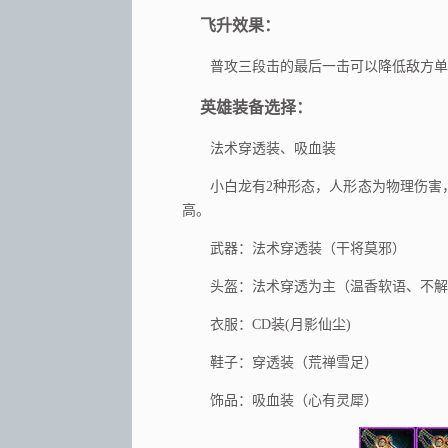
飞升效果：
普攻三段击的最后一击可以降低敌方单
英雄装备选择：
法术穿透装、吸血装
小白龙有2种形态，人形态为物理伤害，
高。
武器：法术穿透装（干将莫邪）
头盔：法术穿透为主（温香软语、不解
衣服：CD装(月影仙尘)
鞋子：穿透装（荒禅雪足）
饰品：吸血装（心有灵犀）