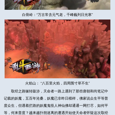
白骨岭：“万古常含元气老，千峰巍列日光寒”
火焰山： “八百里火焰，四周围寸草不生”
取经之路辗转跋涉，天命者一路上遇到了那些唐朝和尚笔记中
记载的妖魔，五百年沧桑，妖魔已非昨日模样，佛家说众生平等普
度众生，但遇着拦路的妖魔鬼怪人神仙佛却通通一网打尽，如何平
等，何来普度？越来越扑朔迷离的遭遇开始使天命者怀疑这次取经