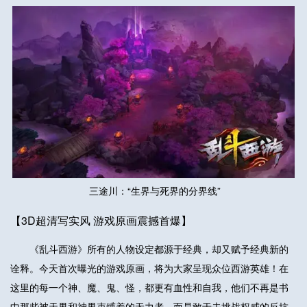
三途川：“生界与死界的分界线”
【3D超清写实风 游戏原画震撼首爆】
《乱斗西游》所有的人物设定都源于经典，却又赋予经典新的
诠释。今天首次曝光的游戏原画，将为大家呈现众位西游英雄！在
这里的每一个神、魔、鬼、怪，都更有血性和自我，他们不再是书
中那些被天界和神界束缚着的无力者，而是敢于去挑战权威的反抗