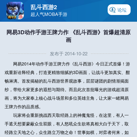
乱斗西游2
论坛
超人气MOBA手游
网易3D动作手游王牌力作 《乱斗西游》首爆超清原
画
发布于 2014-10-22
网易2014年动作手游王牌力作《乱斗西游》今日正式首爆！游
戏重新诠释经典，打造更精致细腻的3D画面，让战斗更加真实、酣
畅淋漓。首发揭秘的乱斗西游世界观故事，层层谜团的剧情渐揭面
纱，带给大家更多的遐想与期待。而且此次首批曝光的游戏超清原
画，将为大家奉上核心战斗场景和多位英雄主角，让大家一睹网易
王牌力作的品质感。
玩家将会重新挑战西天取经路上的神魔鬼怪，在这里，有人一
手遮天想要蒙蔽众生双眼，有人怒吼众生欲将真相大白于天下，取
经路立天地之心，众生路立万物之命！世事如棋，对弈者何来，如