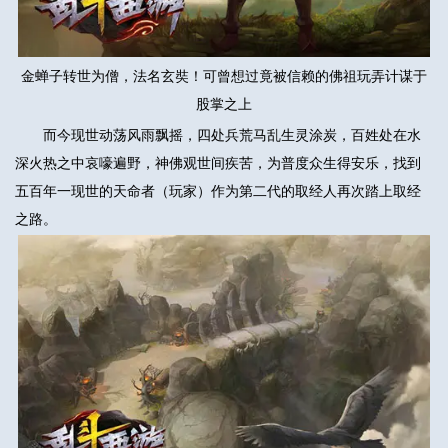
金蝉子转世为僧，法名玄奘！可曾想过竟被信赖的佛祖玩弄计谋于
股掌之上
而今现世动荡风雨飘摇，四处兵荒马乱生灵涂炭，百姓处在水
深火热之中哀嚎遍野，神佛观世间疾苦，为普度众生得安乐，找到
五百年一现世的天命者（玩家）作为第二代的取经人再次踏上取经
之路。