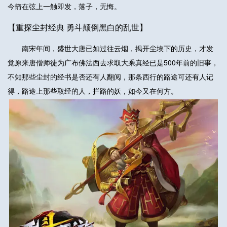
今箭在弦上一触即发，落子，无悔。
【重探尘封经典 勇斗颠倒黑白的乱世】
南宋年间，盛世大唐已如过往云烟，揭开尘埃下的历史，才发
觉原来唐僧师徒为广布佛法西去求取大乘真经已是500年前的旧事，
不知那些尘封的经书是否还有人翻阅，那条西行的路途可还有人记
得，路途上那些取经的人，拦路的妖，如今又在何方。