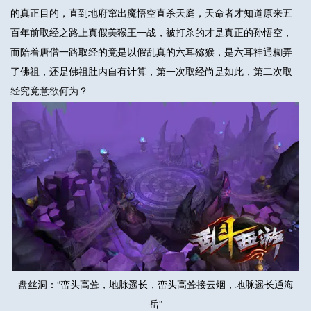
的真正目的，直到地府窜出魔悟空直杀天庭，天命者才知道原来五
百年前取经之路上真假美猴王一战，被打杀的才是真正的孙悟空，
而陪着唐僧一路取经的竟是以假乱真的六耳猕猴，是六耳神通糊弄
了佛祖，还是佛祖肚内自有计算，第一次取经尚是如此，第二次取
经究竟意欲何为？
盘丝洞：“峦头高耸，地脉遥长，峦头高耸接云烟，地脉遥长通海
岳”