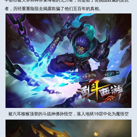
者，历经重重险阻去揭露欺骗了他们五百年的真相。
被六耳猕猴顶替的斗战神佛孙悟空，落入地狱19层中化为魔悟空