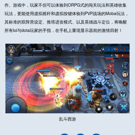
作。游戏中，玩家不但可以体验到ORPG式的闯关玩法和英雄收集
玩法，更能使用虚拟摇杆和虚拟按键体验到PVP战场的Moba玩法，
其标准的双阵营设定、推塔进攻模式、以及英雄战斗定位，将唤醒
所有lol与dota玩家的手指，在手机上重现显示器前的激情四射！
乱斗西游