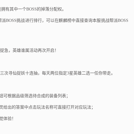
拥有其中一个BOSS的掉落分配权。
派BOSS挑战进行排行，可以在麒麟榜中直接查询本服挑战帮派BOSS
捉急，英雄谁属活动再次开启！
次寻仙捉妖十连抽，每天两位指定3星英雄二选一任你带走。
钮可根据品级筛选待合成的装备列表；
灵给出的答案中点击玩法名称可直接打开对应玩法；
觉体验！