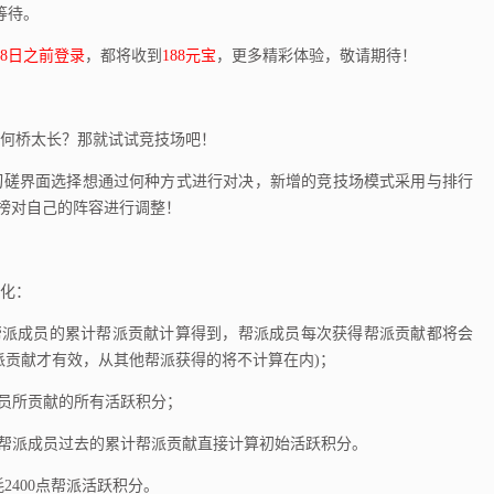
等待。
月18日之前登录
，都将收到
188元宝
，更多精彩体验，敬请期待！
何桥太长？那就试试竞技场吧！
磋界面选择想通过何种方式进行对决，新增的竞技场模式采用与排行
行榜对自己的阵容进行调整！
化：
派成员的累计帮派贡献计算得到，帮派成员每次获得帮派贡献都将会
派贡献才有效，从其他帮派获得的将不计算在内)；
员所贡献的所有活跃积分；
帮派成员过去的累计帮派贡献直接计算初始活跃积分。
2400点帮派活跃积分。