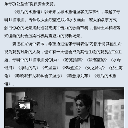
乐专项公益金”提供资金支持。
《最后的水族馆》以未来世界水族馆游客失踪事件，串起了专
辑11首歌曲。专辑以大面积蓝色块和水系画面、宏大的叙事方式、
触目惊心的场景搭配造就充满冲击力的歌曲节奏，用爵士风和段落
式编曲的配合渲染出极具震撼力的视听场景。
裘德在采访中表示，希望通过这张专辑表达“习惯于将其他生命
视为观赏对象的人类，也许有一天也会成为其他生物的观赏品”的主
题。专辑中的11首歌曲分别为：《游览指南》《浓缩蓝鲸》《水母
银河》《浮动的岛》《气温差》《B级鲨鱼》《火之涂写》《仿生海
龟》《昨晚我梦见我学会了游泳》《磁悬浮列车》《最后的水族
馆》。