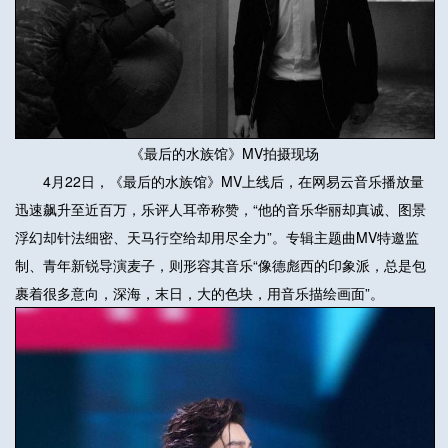
《最后的水族馆》MV拍摄现场
4月22日，《最后的水族馆》MV上线后，在网易云音乐播放量
迅速飙升至近百万，乐评人耳帝称赞，“他的音乐华丽却真诚、图景
浮幻却针法细密、天马行空给却用尽全力”。专辑主题曲MV特邀监
制、青年新锐导演麦子，则形容其音乐“像德彪西的印象派，总是包
裹着很多意向，深海，末日，大的色块，用音乐描绘画面”。