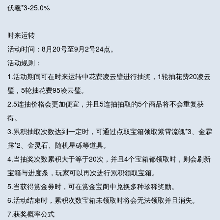
伏羲*3-25.0%
时来运转
活动时间：8月20号至9月2号24点。
活动规则：
1.活动期间可在时来运转中花费凌云璧进行抽奖，1轮抽花费20凌云
璧，5轮抽花费95凌云璧。
2.5连抽价格会更加便宜，并且5连抽抽取的5个商品将不会重复获
得。
3.累积抽取次数达到一定时，可通过点取宝箱领取紫霄流魄*3、金霖
露*2、金灵石、随机星砾等道具。
4.当抽奖次数累积大于等于20次，并且4个宝箱都领取时，则会刷新
宝箱与进度条，玩家可以再次进行累积领取宝箱。
5.当获得赏金券时，可在赏金宝阁中兑换多种珍稀奖励。
6.活动结束时，累积次数宝箱未领取时将会无法领取并且消失。
7.获奖概率公式