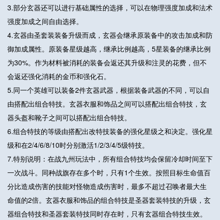
3.部分玄器还可以进行基础属性的选择，可以在物理强度加成和法术
强度加成之间自由选择。
4.玄器由圣套装装备升级而成，玄器会继承原装备中的攻击加成和防
御加成属性。原装备星级越高，继承比例越高，5星装备的继承比例
为30%。作为材料被消耗的装备会返还其升级和注灵的花费，但不
会返还强化消耗的金币和强化石。
5.同一个英雄可以装备2件玄器武器，根据装备武器的不同，可以自
由搭配出组合特技。玄器衣服和饰品之间可以搭配出组合特技，玄
器头盔和靴子之间可以搭配出组合特技。
6.组合特技的等级由搭配出改特技装备的强化星级之和决定。强化星
级和在2/4/6/8/10时分别激活1/2/3/4/5级特技。
7.特别说明：在战九州玩法中，所有组合特技均会保留冷却时间至下
一次战斗。同种战旗存在多个时，只有1个生效。按照目标生命值百
分比造成伤害的技能对怪物造成伤害时，最多不超过召唤者最大生
命值的2倍。玄器衣服和饰品的组合特技是圣器套装特技的升级，玄
器组合特技和圣器套装特技同时存在时，只有玄器组合特技生效。