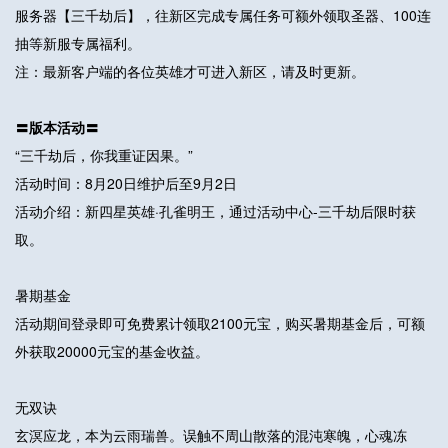
服务器【三千劫后】，往新区完成专属任务可额外领取圣器、100连
抽等新服专属福利。
注：最新客户端的各位英雄才可进入新区，请及时更新。
〓版本活动〓
“三千劫后，你我重证因果。”
活动时间：8月20日维护后至9月2日
活动介绍：新四星英雄·孔雀明王，通过活动中心-三千劫后限时获
取。
暑期基金
活动期间登录即可免费累计领取2100元宝，购买暑期基金后，可额
外获取20000元宝的基金收益。
无双诀
玄溟应龙，本为云雨瑞兽。误触不周山散落的混沌寒魄，心魂冻