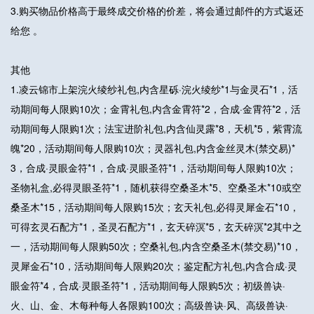
3.购买物品价格高于最终成交价格的价差，将会通过邮件的方式返还
给您 。
其他
1.凌云锦市上架浣火绫纱礼包,内含星砾·浣火绫纱*1与金灵石*1，活
动期间每人限购10次；金霄礼包,内含金霄符*2，合成·金霄符*2，活
动期间每人限购1次；法宝进阶礼包,内含仙灵露*8，天机*5，紫霄流
魄*20，活动期间每人限购10次；灵器礼包,内含金丝灵木(禁交易)*
3，合成·灵眼金符*1，合成·灵眼圣符*1，活动期间每人限购10次；
圣物礼盒,必得灵眼圣符*1，随机获得空桑圣木*5、空桑圣木*10或空
桑圣木*15，活动期间每人限购15次；玄天礼包,必得灵犀金石*10，
可得玄灵石配方*1，圣灵石配方*1，玄天碎溟*5，玄天碎溟*2其中之
一，活动期间每人限购50次；空桑礼包,内含空桑圣木(禁交易)*10，
灵犀金石*10，活动期间每人限购20次；鉴定配方礼包,内含合成·灵
眼金符*4，合成·灵眼圣符*1，活动期间每人限购5次；初级兽诀·
火、山、金、木每种每人各限购100次；高级兽诀·风、高级兽诀·