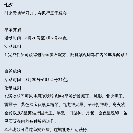
七夕
时来天地皆同力，春风得意千载会！
举案齐眉
活动时间：8月20号至9月2号24点。
活动规则：
1.完成任务可获得包括金灵石配方、随机紫魂印等在内的丰厚奖励！
白首成约
活动时间：8月20号至9月2号24点。
活动规则：
1.活动期间可以使用玲珑骰兑换4星英雄蛟魔王、魅影、业火明王、
雷震子，紫色法宝伏羲凤梧琴、九龙神火罩、子牙打神鞭、离火紫
金铃以及3星英雄持国天王、旱魃、日游神、月老，金色星魂印、圣
灵石等在内的各种珍稀道具。
2.玲珑骰可通过举案齐眉、连城礼等活动获得。