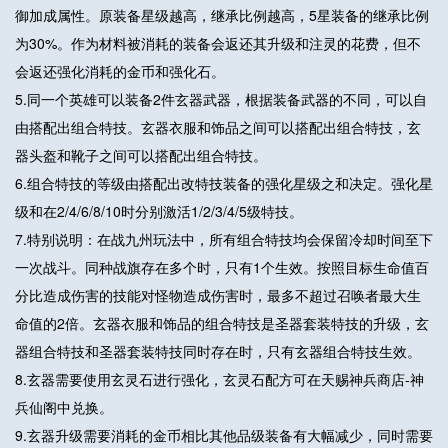
御加成属性。原装备星级越高，继承比例越高，5星装备的继承比例
为30%。作为材料被消耗的装备会返还其升级和注灵的花费，但不
会返还强化消耗的金币和强化石。
5.同一个英雄可以装备2件玄器武器，根据装备武器的不同，可以自
由搭配出组合特技。玄器衣服和饰品之间可以搭配出组合特技，玄
器头盔和靴子之间可以搭配出组合特技。
6.组合特技的等级由搭配出改特技装备的强化星级之和决定。强化星
级和在2/4/6/8/10时分别激活1/2/3/4/5级特技。
7.特别说明：在战九州玩法中，所有组合特技均会保留冷却时间至下
一次战斗。同种战旗存在多个时，只有1个生效。按照目标生命值百
分比造成伤害的技能对怪物造成伤害时，最多不超过召唤者最大生
命值的2倍。玄器衣服和饰品的组合特技是圣器套装特技的升级，玄
器组合特技和圣器套装特技同时存在时，只有玄器组合特技生效。
8.玄器需要使用玄灵石进行强化，玄灵石配方可在天赐神兵商店-神
兵仙阁中兑换。
9.玄器升级需要消耗的金币相比其他品级装备有大幅减少，同时需要