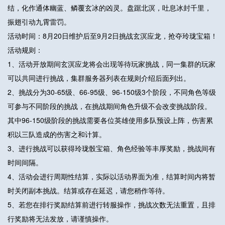
结，化作通体幽蓝、鳞覆玄冰的凶灵。盘踞北溟，吐息冰封千里，
振翅引动九霄雷罚。
活动时间：8月20日维护后至9月2日挑战玄溟应龙，抢夺玲珑宝箱！
活动规则：
1、活动开放期间玄溟应龙将会出现等待玩家挑战，同一集群的玩家
可以共同进行挑战，集群服务器列表在规则介绍后面列出。
2、挑战分为30-65级、66-95级、96-150级3个阶段，不同角色等级
可参与不同阶段的挑战，在挑战期间角色升级不会改变挑战阶段。
其中96-150级阶段的挑战需要各位英雄使用多队预设上阵，伤害累
积以三队造成的伤害之和计算。
3、进行挑战可以获得玲珑骰宝箱、角色经验等丰厚奖励，挑战间有
时间间隔。
4、活动会进行周期性结算，实际以活动界面为准，结算时间内将暂
时关闭副本挑战。结算或存在延迟，请您稍作等待。
5、若您在排行奖励结算前进行转服操作，挑战次数无法重置，且排
行奖励将无法发放，请谨慎操作。