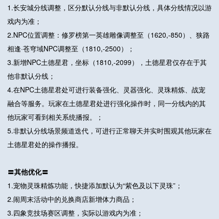
1.长安城分线调整，区分默认分线与非默认分线，具体分线情况以游
戏内为准；
2.NPC位置调整：修罗榜第一英雄雕像调整至（1620,-850）、狭路
相逢·苍穹域NPC调整至（1810,-2500）；
3.新增NPC土德星君，坐标（1810,-2099），土德星君仅存在于其
他非默认分线；
4.在NPC土德星君处可进行装备强化、灵器强化、灵珠精炼、战宠
融合等服务。玩家在土德星君处进行强化操作时，同一分线内的其
他玩家可看到相关系统播报。；
5.非默认分线场景频道迭代，可进行正常聊天并实时围观其他玩家在
土德星君处的操作播报。
〓其他优化〓
1.宠物灵珠精炼功能，快捷添加默认为“紫色及以下灵珠”；
2.闹周末活动中的兑换商店新增体力商品；
3.四象竞技场赛区调整，实际以游戏内为准；