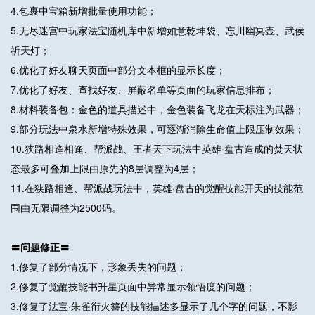
4.包裹中宝箱新增批量使用功能；
5.无尽迷宫中玩家法宝随机库中新增如意乾坤袋、忘川幽冥壶、武侯
祈天灯；
6.优化了好友聊天页面中部分文本框的显示长度；
7.优化了好友、查找好友、屏蔽名单等页面的玩家信息排布；
8.材料装备包：金色的道具描述中，金色装备飞龙在天标注为武器；
9.部分玩法中泉水新增特殊效果，可逐渐消除生命值上限压制效果；
10.狭路相逢相逢、帮派战、王者天下玩法中英雄·盘古造成的焚天状
态最多可叠加上限由原先的8层调整为4层；
11.在狭路相逢、帮派战玩法中，英雄·盘古的觉醒技能开天的技能范
围由无限调整为2500码。
〓问题修正〓
1.修复了部分情况下，形象丢失的问题；
2.修复了觉醒技能书升星页面中异常显示领悟度的问题；
3.修复了法宝·朱雀衔火簪的技能描述多显示了几个字的问题，不影