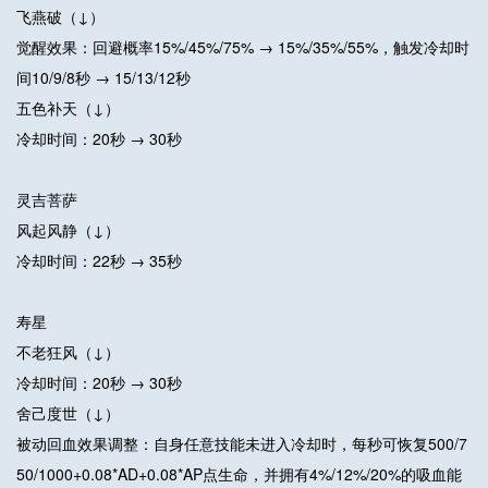
飞燕破（↓）
觉醒效果：回避概率15%/45%/75% → 15%/35%/55%，触发冷却时
间10/9/8秒 → 15/13/12秒
五色补天（↓）
冷却时间：20秒 → 30秒
灵吉菩萨
风起风静（↓）
冷却时间：22秒 → 35秒
寿星
不老狂风（↓）
冷却时间：20秒 → 30秒
舍己度世（↓）
被动回血效果调整：自身任意技能未进入冷却时，每秒可恢复500/7
50/1000+0.08*AD+0.08*AP点生命，并拥有4%/12%/20%的吸血能