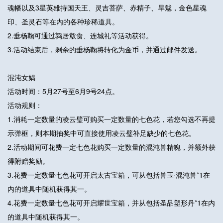
魂幡以及3星英雄持国天王、灵吉菩萨、赤精子、旱魃，金色星魂
印、圣灵石等在内的各种珍稀道具。
2.垂杨鞠可通过鹑居鷇食、连城礼等活动获得。
3.活动结束后，剩余的垂杨鞠将转化为金币，并通过邮件发送。
混沌女娲
活动时间：5月27号至6月9号24点。
活动规则：
1.消耗一定数量的凌云璧可购买一定数量的七色花，若您勾选不再提
示弹框，则本期抽奖中可直接使用凌云璧补足缺少的七色花。
2.活动期间可花费一定七色花购买一定数量的混沌兽精魄，并额外获
得附赠奖励。
3.花费一定数量七色花可开启太古宝箱，可从包括兽玉·混沌兽*1在
内的道具中随机获得其一。
4.花费一定数量七色花可开启耀世宝箱，并从包括圣品塑形丹*1在内
的道具中随机获得其一。