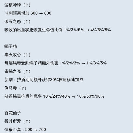
蛮横冲锋（↑）
冲刺距离增加 600 → 800
破灭之怒（↑）
吸收的出血状态恢复生命值比例 1%/3%/5% → 4%/6%/8%
蝎子精
毒火攻心（↑）
每层蝎毒受到蝎子精额外伤害 1%/2%/3% → 1%/3%/5%
毒蝎之壳（↑）
新增：护盾期间额外获得30%攻速移速加成
倒马毒（↑）
获得蝎毒护盾的概率 10%/24%/40% → 10%/50%/90%
百花仙子
投其所爱（↑）
位移距离：500 → 700