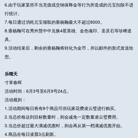
6.由于玩家某些不当充值或交纳保释金等行为所造成的元宝扣除不进
行统计。
7.每日通过消耗元宝领取的垂杨鞠最大不超过8000。
8.垂杨鞠可在秀外慧中中兑换4星英雄、金色魂印、圣灵石等珍稀道
具。
9.活动结束后，剩余的垂杨鞠将转化为金币，并以邮件的形式发送给
您。
乐晴天
寸草春晖
活动时间：6月3号至6月9号24点。
活动规则：
1.活动期间每日将有8个商品可供玩家花费凌云璧进行购买。
2.当总价格达到目标数量时，则会减免一定数量凌云璧费用。
3.当总价超过最大满减优惠时，则会再从第一档满减优惠开始。
4.商品在每日凌晨3点刷新。