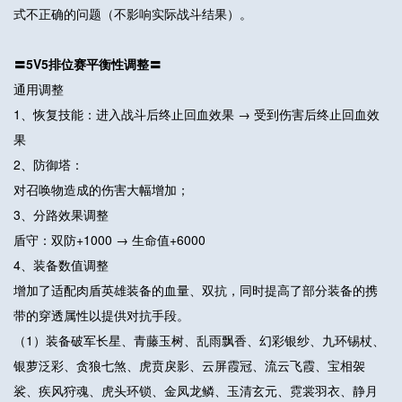
式不正确的问题（不影响实际战斗结果）。
〓5
V5
排位赛平衡性调整〓
通用调整
1、恢复技能：进入战斗后终止回血效果 → 受到伤害后终止回血效
果
2、防御塔：
对召唤物造成的伤害大幅增加；
3、分路效果调整
盾守：双防+1000 → 生命值+6000
4、装备数值调整
增加了适配肉盾英雄装备的血量、双抗，同时提高了部分装备的携
带的穿透属性以提供对抗手段。
（1）装备破军长星、青藤玉树、乱雨飘香、幻彩银纱、九环锡杖、
银萝泛彩、贪狼七煞、虎贲戾影、云屏霞冠、流云飞霞、宝相袈
裟、疾风狩魂、虎头环锁、金凤龙鳞、玉清玄元、霓裳羽衣、静月