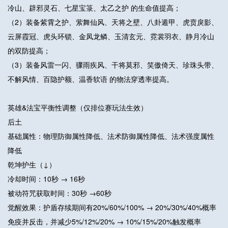
冷山、辟邪灵石、七星宝箓、太乙之护 的生命值提高；
（2）装备紫霄之护、萦舞仙风、天将之壁、八卦遁甲、虎贲戾影、
云屏霞冠、虎头环锁、金凤龙鳞、玉清玄元、霓裳羽衣、静月冷山
的双防提高；
（3）装备风雷一闪、骤雨疾风、干将莫邪、笑傲倚天、珍珠头带、
不解风情、百隐护额、温香软语 的物法穿透率提高。
英雄&法宝平衡性调整（仅排位赛玩法生效）
后土
基础属性：物理防御属性降低、法术防御属性降低、法术强度属性
降低
乾坤护生（↓）
冷却时间：10秒 → 16秒
被动符咒获取时间：30秒 →60秒
觉醒效果：护盾存续期间有20%/60%/100% → 20%/30%/40%概率
免疫并反击，并减少5%/12%/20% → 10%/15%/20%触发概率