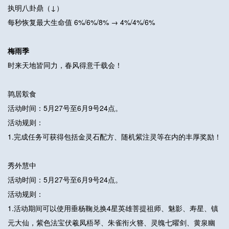
执明八卦鼎（↓）
每秒恢复最大生命值 6%/6%/8% → 4%/4%/6%
梅雨季
时来天地皆同力，春风得意千载会！
鹑居鷇食
活动时间：5月27号至6月9号24点。
活动规则：
1.完成任务可获得包括金灵石配方、随机紫注灵等在内的丰厚奖励！
秀外慧中
活动时间：5月27号至6月9号24点。
活动规则：
1.活动期间可以使用垂杨鞠兑换4星英雄菩提祖师、魅影、寿星、镇
元大仙，紫色法宝伏羲凤梧琴、朱雀衔火簪、灵魄七曜剑、黄泉幽