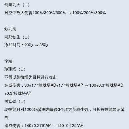
剑舞九天（↓）
对空中敌人伤害100%/300%/500% → 100%/200%/300%
烛九阴
同死独生（↓）
冷却时间：20秒 → 35秒
李靖
玲珑塔（↓）
不再以防御塔为目标进行攻击
造成伤害：30+1.1*玲珑塔AD+1.1*玲珑塔AP → 100+0.3*玲珑塔AD
+0.3*玲珑塔AP
照妖镜（↓）
现技能只对1200码范围内最多3个敌方英雄生效，可长按技能显示范
围
造成伤害：140+0.279*AP → 140+0.125*AP