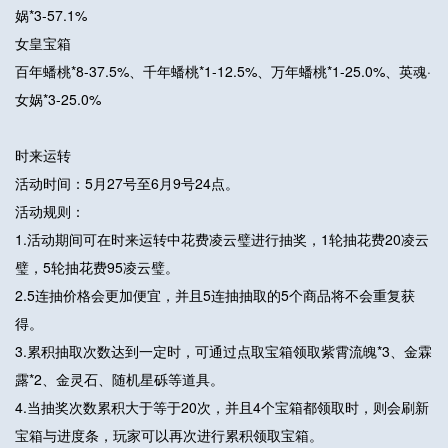
娲*3-57.1%
女皇宝箱
百年蟠桃*8-37.5%、千年蟠桃*1-12.5%、万年蟠桃*1-25.0%、英魂·
女娲*3-25.0%
时来运转
活动时间：5月27号至6月9号24点。
活动规则：
1.活动期间可在时来运转中花费凌云璧进行抽奖，1轮抽花费20凌云
璧，5轮抽花费95凌云璧。
2.5连抽价格会更加便宜，并且5连抽抽取的5个商品将不会重复获
得。
3.累积抽取次数达到一定时，可通过点取宝箱领取紫霄流魄*3、金霖
露*2、金灵石、随机星砾等道具。
4.当抽奖次数累积大于等于20次，并且4个宝箱都领取时，则会刷新
宝箱与进度条，玩家可以再次进行累积领取宝箱。