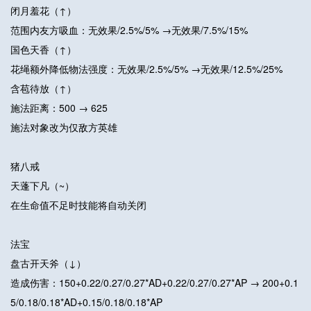
闭月羞花（↑）
范围内友方吸血：无效果/2.5%/5% →无效果/7.5%/15%
国色天香（↑）
花绳额外降低物法强度：无效果/2.5%/5% →无效果/12.5%/25%
含苞待放（↑）
施法距离：500 → 625
施法对象改为仅敌方英雄
猪八戒
天蓬下凡（~）
在生命值不足时技能将自动关闭
法宝
盘古开天斧（↓）
造成伤害：150+0.22/0.27/0.27*AD+0.22/0.27/0.27*AP → 200+0.1
5/0.18/0.18*AD+0.15/0.18/0.18*AP