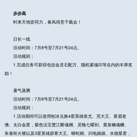
步步高
时来天地皆同力，春风得意千载会！
日长一线
活动时间：7月8号至7月21号24点。
活动规则：
1.完成任务可获得包括金灵石配方、随机紫魂印等在内的丰厚奖
励！
暑气蒸腾
活动时间：7月8号至7月21号24点。
活动规则：
1.活动期间可以使用刨冰兑换4星英雄蚩尤、兕大王、黄眉老
佛、太白金星，紫色法宝楚江断魂铡、灵魄七曜剑、黄泉幽魂幡、
朱雀衔火簪以及3星英雄辟寒大王、蟒蛇精、闪电娘娘、水德星君，