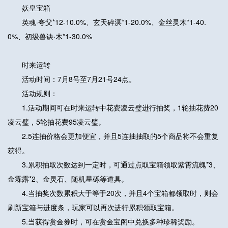
妖皇宝箱
英魂·夸父*12-10.0%、玄天碎溟*1-20.0%、金丝灵木*1-40.
0%、初级兽诀·木*1-30.0%
时来运转
活动时间：7月8号至7月21号24点。
活动规则：
1.活动期间可在时来运转中花费凌云璧进行抽奖，1轮抽花费20
凌云璧，5轮抽花费95凌云璧。
2.5连抽价格会更加便宜，并且5连抽抽取的5个商品将不会重复
获得。
3.累积抽取次数达到一定时，可通过点取宝箱领取紫霄流魄*3、
金霖露*2、金灵石、随机星砾等道具。
4.当抽奖次数累积大于等于20次，并且4个宝箱都领取时，则会
刷新宝箱与进度条，玩家可以再次进行累积领取宝箱。
5.当获得赏金券时，可在赏金宝阁中兑换多种珍稀奖励。