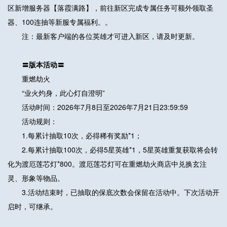
区新增服务器【落霞满路】，前往新区完成专属任务可额外领取圣
器、100连抽等新服专属福利。。
注：最新客户端的各位英雄才可进入新区，请及时更新。
〓版本活动〓
重燃劫火
“业火灼身，此心灯自澄明”
活动时间：2026年7月8日至2026年7月21日23:59:59
活动规则：
1.每累计抽取10次，必得稀有奖励*1；
2.每累计抽取100次，必得5星英雄*1，5星英雄重复获取将会转
化为渡厄莲芯灯*800。渡厄莲芯灯可在重燃劫火商店中兑换玄注
灵、形象等物品。
3.活动结束时，已抽取的保底次数会保留在活动中。下次活动开
启时，可继承。