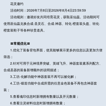
花灵邀约
活动时间：2026年7月8日至2026年8月4日23:59:59
活动规则：邀请好友共同培育花灵，获取巫仙蕊。活动期间可
使用巫仙蕊兑换合成·圣灵石、合成·神器、转化·橙套装头盔、转化·
橙套装鞋子等各种珍贵道具。
〓常规优化〓
1.优化了装备背包界面，使其能够展示更多的信息以及更加方便
筛选；
2.针对可用于元神境界突破、英雄飞升、神器套装素系列配方、
合成圣器的装备新增额外的说明描述；
3.工坊-化解功能中神器套装不再可以被化解；
4.工坊-锻造功能中合成所需的任意金色装备不再包含神器套
装；
5.查看魂印信息时新增拥有数量以及开元数量；
6.查看注灵材料信息时新增拥有数量；