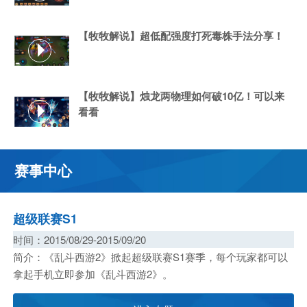
【牧牧解说】超低配强度打死毒株手法分享！
【牧牧解说】烛龙两物理如何破10亿！可以来
看看
赛事中心
超级联赛S1
时间：2015/08/29-2015/09/20
9
简介：《乱斗西游2》掀起超级联赛S1赛
所创
所创
所创
季，每个玩家都可以拿起手机立即参加《乱
斗西游2》。