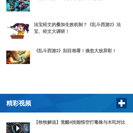
法宝经文的叠加生效机制？《乱斗西游2》法
宝、经文大调研！
《乱斗西游2》刮目相看！倏忽大放异彩！
精彩视频
【牧牧解说】觉醒4技能悟空打毒株与木吒对比