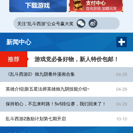
关注“乱斗西游”公众号赢大奖
新闻中心
游戏党必备好物，新人特价包邮！
《乱斗西游2》烛九阴番外漫画合集
04-29
英雄介绍|新五星法师英雄烛九阴技能介绍~
04-29
保持初心，不忘来时路！5v5排位赛，我们回来了！
04-29
乱斗西游2激励计划第七期开启
10-10