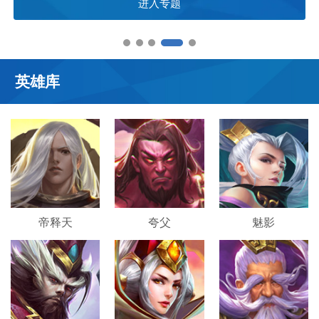
进入专题
英雄库
帝释天
夸父
魅影