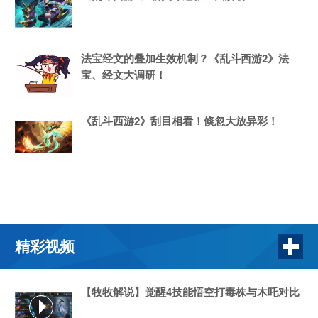
法宝经文的叠加生效机制？《乱斗西游2》法
宝、经文大调研！
《乱斗西游2》刮目相看！倏忽大放异彩！
精彩视频
【牧牧解说】觉醒4技能悟空打毒株与木吒对比