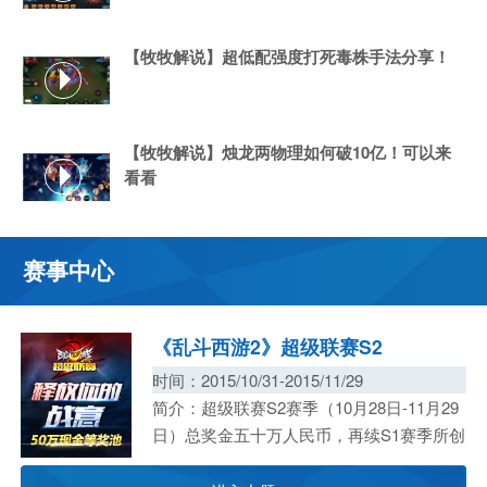
【牧牧解说】超低配强度打死毒株手法分享！
【牧牧解说】烛龙两物理如何破10亿！可以来
看看
赛事中心
《乱斗西游2》超级联赛S2
时间：2015/10/31-2015/11/29
简介：超级联赛S2赛季（10月28日-11月29
所创
所创
日）总奖金五十万人民币，再续S1赛季所创
的手游业界单赛季现金奖励纪录！