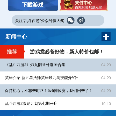
关注“乱斗西游”公众号赢大奖
新闻中心
游戏党必备好物，新人特价包邮！
《乱斗西游2》烛九阴番外漫画合集
04-29
英雄介绍|新五星法师英雄烛九阴技能介绍~
04-29
保持初心，不忘来时路！5v5排位赛，我们回来了！
04-29
乱斗西游2激励计划第七期开启
10-10