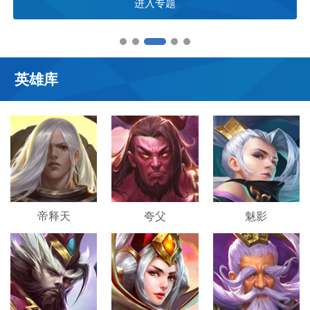
进入专题
英雄库
帝释天
夸父
魅影