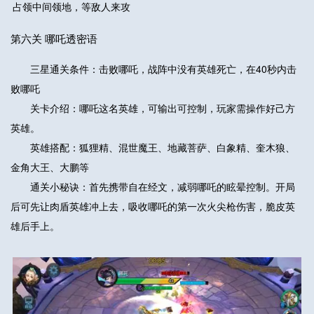
占领中间领地，等敌人来攻
第六关 哪吒透密语
三星通关条件：击败哪吒，战阵中没有英雄死亡，在40秒内击
败哪吒
关卡介绍：哪吒这名英雄，可输出可控制，玩家需操作好己方
英雄。
英雄搭配：狐狸精、混世魔王、地藏菩萨、白象精、奎木狼、
金角大王、大鹏等
通关小秘诀：首先携带自在经文，减弱哪吒的眩晕控制。开局
后可先让肉盾英雄冲上去，吸收哪吒的第一次火尖枪伤害，脆皮英
雄后手上。