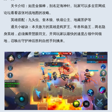
关卡介绍：如意金箍棒，别名定海神针。玩家可以多去官网或
论坛看看该张对战地图的攻略。
英雄搭配：九头虫、奎木狼、铁扇公主、地藏菩萨等
通关小秘诀：本关敌方的英雄是阎罗王、年兽和蛊王，两名隐
身英雄，必须佩带慧眼符文。开局玩家以最快的速度占领中间领
地，召唤出守护神后胜利自然手到擒来。