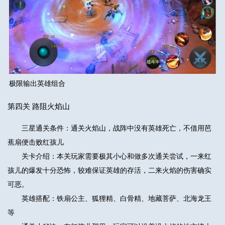
极限输出英雄组合
第四关 路阻火焰山
三星通关条件：通关火焰山，战阵中没有英雄死亡，不借用芭
蕉扇便击败红孩儿
关卡介绍：本关玩家需要极其小心和做多次通关尝试，一来红
孩儿的爆发十分恐怖，较难保证英雄的存活，二来火焰的伤害确实
可恶。
英雄搭配：铁扇公主、狐狸精、白骨精、地藏菩萨、北海龙王
等