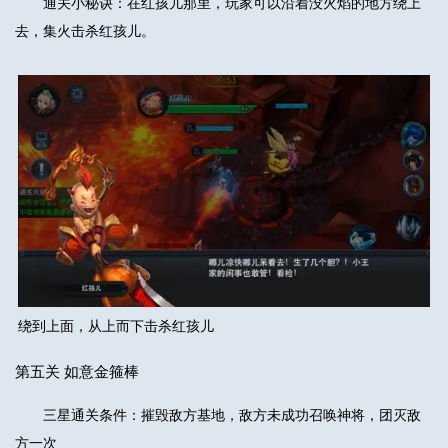
通关小秘诀：在红孩儿那里，玩家可以沿着没火焰的地方绕上
去，集火击杀红孩儿。
绕到上面，从上而下击杀红孩儿
第五关 如意金箍棒
三星通关条件：摧毁敌方基地，敌方未成功召唤神将，团灭敌
方一次