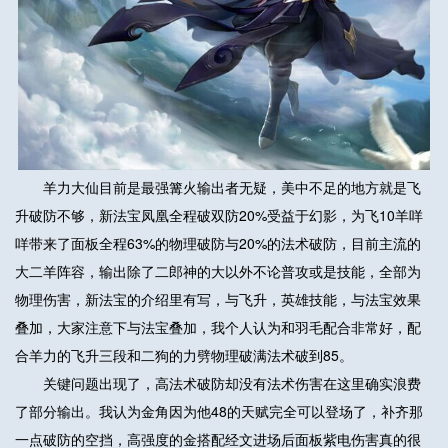
羊力大仙目前是最强篝火输出者无疑，美中不足的地方就是飞
升破防不够，新法宝凤凰全程破双防20%受益于幻影，为飞10羊咩
咩带来了面板全程63%的物理破防与20%的法术破防，目前主流的
大二羊阵容，输出除了二郎神的大以外不论普攻或是技能，全部为
物理伤害，新法宝的介绍里有写，与飞升，英雄技能，与法宝效果
叠加，大家注意下与法宝叠加，我个人认为和羽毛配合非常好，配
合羊力的飞升三段和二狗的力劈物理破满法术破到85。
关键问题出现了，高法术破防却没有法术伤害在这里确实浪费
了部分输出。我认为金角因为他48的天赋完全可以登场了，补齐那
一点破防的空挡，高强度的金搭配经文进场后面板紫电伤害真的很