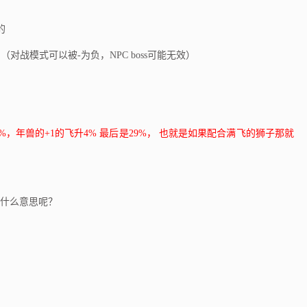
的
战模式可以被-为负，NPC boss可能无效）
的
的
%，年兽的+1的飞升4% 最后是29%， 也就是如果配合满飞的狮子那就
什么意思呢？