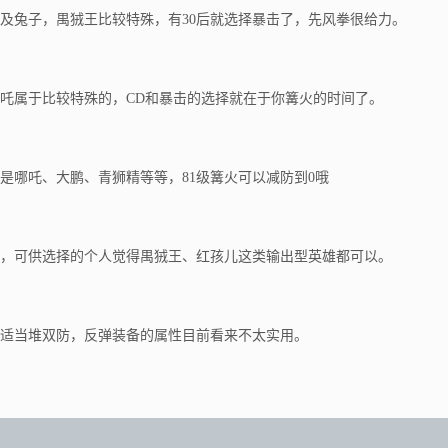
兔子，禺狨王比较特殊，有30后就选择暴击了，先风拳很给力。
属于比较特殊的，CD和暴击的选择就在于你篝火的时间了。
哪吒、大鹏、青狮精等等，81级篝火可以减防到0哦
可供选择的个人觉得禺狨王、红孩儿这类输出型英雄都可以。
当堆双防，反弹装备的属性目前看来不太实用。