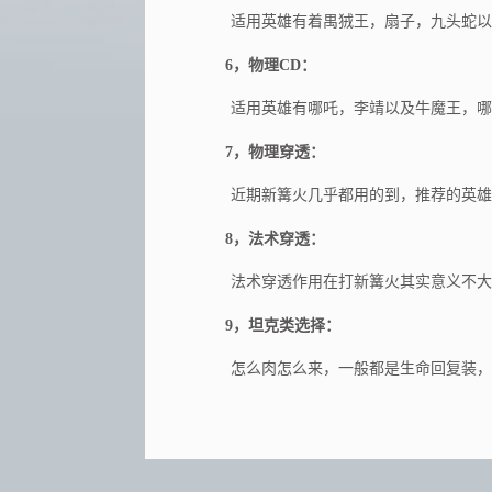
适用英雄有着禺狨王，扇子，九头蛇以及
6，物理CD：
适用英雄有哪吒，李靖以及牛魔王，哪吒
7，物理穿透：
近期新篝火几乎都用的到，推荐的英雄是
8，法术穿透：
法术穿透作用在打新篝火其实意义不大，
9，坦克类选择：
怎么肉怎么来，一般都是生命回复装，适