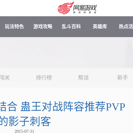
玩法特色
游戏攻略
乱斗百科
英雄库
热点活
闯关
排行榜
帮派
新手
结合 蛊王对战阵容推荐PVP
安卓充值
客服中心
的影子刺客
2015-07-31