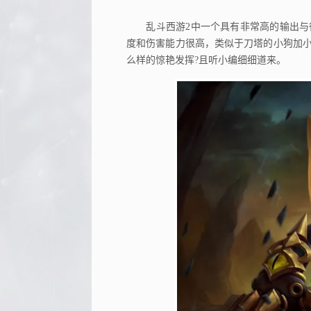
乱斗西游2中一个具有非常高的输出与很
度和伤害能力很高，类似于刀塔的小狗加小
么样的惊艳发挥?且听小编细细道来。