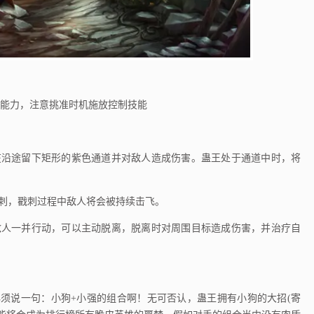
能力，注意挑准时机施放控制技能
沿途留下矩形的紫色通道并对敌人造成伤害。蛊王处于通道中时，将
刺，戳刺过程中敌人将会被持续击飞。
人一并行动，可以主动脱离，脱离时对周围目标造成伤害，并治疗自
须说一句：小狗+小强的组合啊！无可否认，蛊王拥有小狗的大招(寄