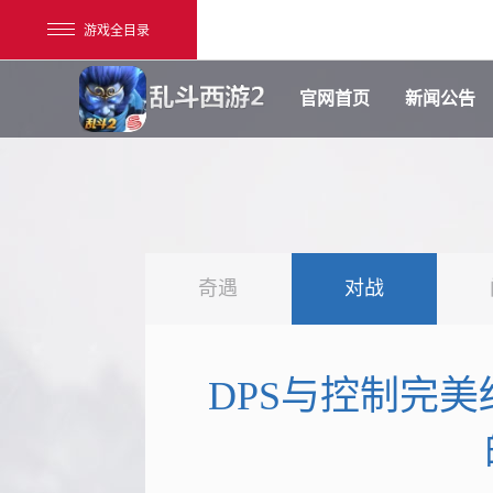
游戏全目录
官网首页
新闻公告
奇遇
对战
网易游戏
游戏爱好者
DPS与控制完美
我的足迹：
乱斗西游2