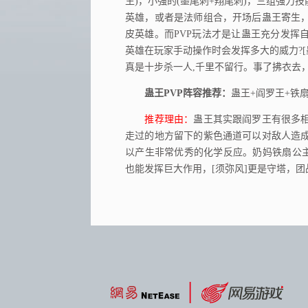
生)，小强的(墨尾刺+翔尾刺)，三组强
英雄，或者是法师组合，开场后蛊王寄生
皮英雄。而PVP玩法才是让蛊王充分发挥
英雄在玩家手动操作时会发挥多大的威力?[
真是十步杀一人,千里不留行。事了拂衣去
蛊王PVP阵容推荐：
蛊王+阎罗王+铁
推荐理由：
蛊王其实跟阎罗王有很多
走过的地方留下的紫色通道可以对敌人造
以产生非常优秀的化学反应。奶妈铁扇公主
也能发挥巨大作用，[须弥风]更是守塔，