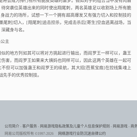
力技能将会成为排行榜所有脆皮英雄的噩梦。假如对手的组合当中没有肉盾
，待突袭位英雄出来的同时使出翔尾刺，两名英雄足以收割场上所有脆
自身战力的场所，试想一下一个拥有超高爆发又有强力切入和控制技的
墨尾刺]切入，[翔尾刺]追击控杀，完成击杀后[寄生]空血逃离战场，当
，深藏身与名。
扇公主
相似的地方列如其可以将对方挑起进行输出，而阎罗王一样可以，蛊王
成伤害，而阎罗王如果来大姨妈也同样可以，因此这两个英雄在一起可
不但可以加强蛊王和阎罗王的续航，其大招[芭蕉宝扇]在控线集魂上
团战先手的优秀控制技。
公司简介
-
客户服务
-
网易游戏隐私政策及儿童个人信息保护规则
-
网易游戏
-
商
网易公司版权所有 ©1997-2026
网络游戏行业防沉迷自律公约