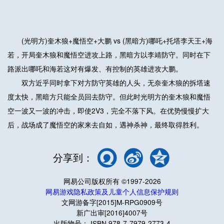
(光明方)奎木狼+魔悟空+大鹏 vs (黑暗方)哪吒+托塔李天王+海
若，开局奎木狼和魔悟空进攻上路，黑暗方以李靖防守。同时在下
路派出哪吒和海若这对有爆发、有控制的英雄进攻大鹏。
双方近乎同时拿下对方防守英雄的人头，无奈奎木狼的拆塔速
度太快，黑暗方只能全员回去防守。但此时光明方的奎木狼和魔悟
空一波又一波的冲击，即使2V3，完全不落下风。在优势慢慢扩大
后，战场成了魔悟空的家来去自如，遇神杀神，最终取得胜利。
分享到：
网易公司版权所有 ©1997-2026
网易游戏隐私政策及儿童个人信息保护规则
文网游备字[2015]M-RPG0909号
新广出审[2016]4007号
出版物号： ISBN 978-7-7979-2773-4