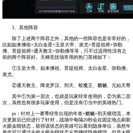
3、其他阵容
除了上述两个阵容之外，其他的一些阵容也是非常好的，
比如如来佛祖+太白金星+玉皇大帝、蚩尤+菩提祖师+弥勒
佛、菩提祖师+通天教主+弥勒佛等等，只不过适用性没有之
前的两个阵容好。天梯竞技场常用的热门英雄如下：
①玉皇大帝、如来佛祖、菩提祖师、太白金星、弥勒佛、
蚩尤、
②通天教主、降龙罗汉、刑天、蛟魔王、魍魉、元始天尊
其中①为第一层次，也就是玩家经常使用的，②为第二层
次，虽然也有很多玩家使用，但是没有①当中的英雄热门。
ps：针对上一赛季经常出现的年兽+魍魉+刑天猥琐流，本
次更新后已经进行了针对，战场中每隔20秒会在固定地点刷新
火眼金睛状态，获得该状态的英雄可以看到隐身单位，虽然年
兽也可以通过去抢火眼金睛状态从而继续隐身猥琐，但是火眼