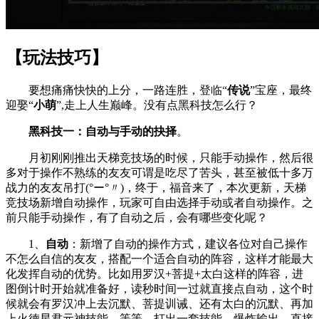
【玩法技巧】
要想痛痛快快的上分，一路连胜，登临“
传说
”宝座，最终
迎娶“
小萌
”,走上人生巅峰。没有点黑科技怎么行？
黑科技一：自动与手动的抉择
。
月初刚刚推出天梯竞技场的时候，只能手动操作，然后很
多对于操作不熟练的友友可谓是吃尽了苦头，甚至被低十多万
战力的友友吊打(°ー°〃)，终于，福音来了，本次更新，天梯
竞技场新增自动操作，玩家可自由选择手动或者自动操作。之
前只能手动操作，有了自动之后，会有哪些变化呢？
1、
自动
：新增了自动的操作方式，建议各位对自己操作
不怎么自信的友友，搭配一个适合自动的阵容，这样才能最大
化发挥自动的优势。比如用罗汉+菩提+太白这样的阵容，进
图倒计时开始就准备好，读秒时间一过就直接点自动，这个时
候就会有罗汉冲上去沉默、菩提训诫、还有太白的沉默、再加
上火德星君元神技能，等等，打出一套技能，爆炸输出，直接