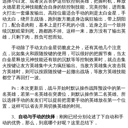
选择小白龙、或者灵吉菩萨这些软控制英雄，把握时机，释放
火德星君元神技能配合自身的软控制技能，完美控制，进而集
火打出一套爆发输出。高段位最适合手动的则是太白金星，手
动太白，绕开主战场，跑到敌方脆皮身边疯狂输出，带上阴阳
门，配合圣肉鞋，基本上是打不死的小强，近身之后一个鼓持
续沉默眩晕到死，跑都跑不掉。这样一来，敌方没有了输出英
雄，只剩下肉，胜负可想而知。
手动除了手动太白金星切脆皮之外，还有其他几个注意
点，比如集火和跟随按键的使用，可以很好的把握节奏，当太
白金星释放元神技能还有鼓的沉默等等控制效果时，就点击集
火按键让友方英雄集中火力疯狂输出。当敌方英雄集火攻击我
方英雄时，则可以按跟随按键一起撤出战场，等敌方英雄技能
都空了再回打一波。
Ps：本次更新后，战斗开始时默认操作战阵预设中的第一
名英雄，若第一名英雄在突袭位，则默认操作第二名英雄。所
以选择手动的友友们可以提前把需要手动的英雄放在第一个位
置，这样可以省去开局切换英雄的时间。
3、
自动与手动的抉择
：刚刚已经分别论述了下自动和手
动的优势，那么，到底哪个好呢？这里总结下，