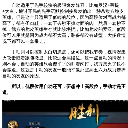
自动适用于先手较快的极限爆发阵容，比如罗汉+菩提
+太白，通过开局的先手沉默控制接爆发输出，秒杀敌方脆皮
英雄。但是这个只适用于低端的段位，因为高段位对面战力都
高了，都有圣肉鞋，一套下去秒不掉对面的肉，然后一套秒不
掉，我方的脆皮英雄生存就比较堪忧，比如脆皮的罗汉。低段
位可以用就是因为战力都不太高，装备都没有成型，大多数情
况下都可以一套带走。
手动则可以控制太白切脆皮，还可以把我节奏，视情况集
火攻击或者跟随撤退。比较适合高段位。这一点自动的情况下
则不会，自动的英雄只会傻乎乎的盯着肉打，我方集火了也不
会撤退。这就是手动的友友一般能打赢那些高五六万战力选择
自动的友友的原因。
所以，低段位用自动还可，要想冲上高段位，手动才是王
道
。