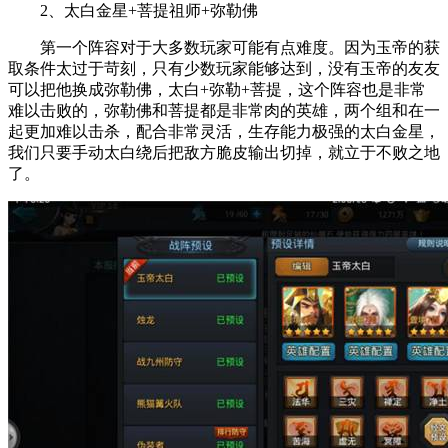
2、太白金星+菩提祖师+弥勒佛
第一个阵容对于大多数玩家可能有点难度。因为玉帝的获
取条件太过于苛刻，只有少数玩家能够达到，没有玉帝的友友
可以把他换成弥勒佛，太白+弥勒+菩提，这个阵容也是非常
难以击败的，弥勒佛和菩提都是非常肉的英雄，两个组和在一
起更加难以击杀，配合非常灵活，生存能力极强的太白金星，
我们只要手动太白绕后把敌方脆皮输出切掉，就立于不败之地
了。