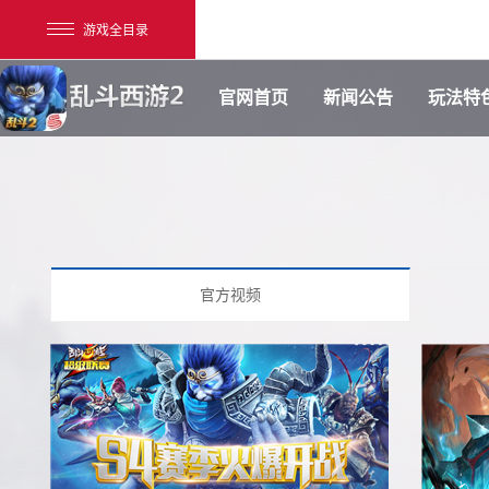
游戏全目录
官网首页
新闻公告
玩法特
官方视频
网易游戏
游戏爱好者
我的足迹：
乱斗西游2