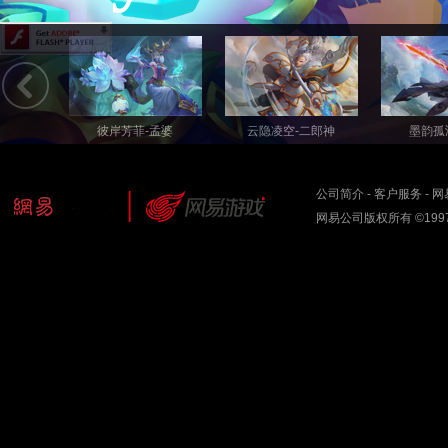
彼岸芳菲-孟婆
云隐凌空-二郎神
墨韵孤
公司简介
-
客户服务
-
网
网易公司版权所有 ©1997