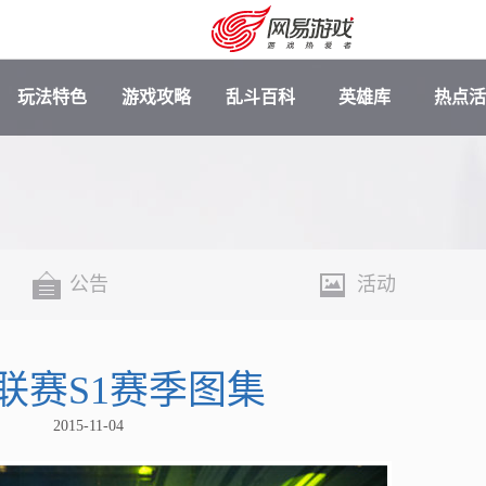
玩法特色
游戏攻略
乱斗百科
英雄库
热点活
公告
活动
联赛S1赛季图集
安卓充值
客服中心
2015-11-04