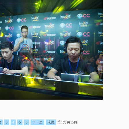
2
3
4
5
6
下一页
末页
第4页 共15页