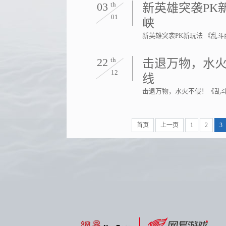
03
th
新英雄突袭PK
01
峡
新英雄突袭PK新玩法 《乱
22
th
击退万物，水火
12
线
击退万物，水火不侵！《乱斗
首页
上一页
1
2
3