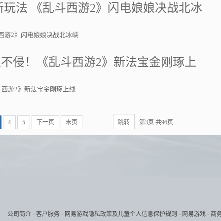
新玩法 《乱斗西游2》闪电娘娘决战北冰
斗西游2》闪电娘娘决战北冰峡
不侵！《乱斗西游2》新法宝金刚琢上
西游2》新法宝金刚琢上线
4
5
下一页
末页
跳转
第3页 共96页
公司简介
-
客户服务
-
网易游戏隐私政策及儿童个人信息保护规则
-
网易游戏
-
商