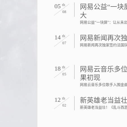
05
th
网易公益“一块
08
大
网易公益“一块屏”：让从未
14
th
网易新闻再次
07
网易新闻再次独家签约法国
18
th
网易云音乐多
05
果初现
网易云音乐多位歌手入围金
12
th
新英雄老当益壮
02
新英雄老当益壮！《乱斗西游