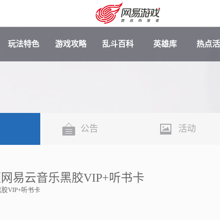
玩法特色
游戏攻略
乱斗百科
英雄库
热点活
闻
公告
活动
网易云音乐黑胶VIP+听书卡
VIP+听书卡
安卓充值
客服中心