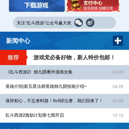
关注“乱斗西游”公众号赢大奖
新闻中心
游戏党必备好物，新人特价包邮！
《乱斗西游2》烛九阴番外漫画合集
04-29
英雄介绍|新五星法师英雄烛九阴技能介绍~
04-29
保持初心，不忘来时路！5v5排位赛，我们回来了！
04-29
乱斗西游2激励计划第七期开启
10-10