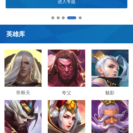
进入专题
英雄库
帝释天
夸父
魅影