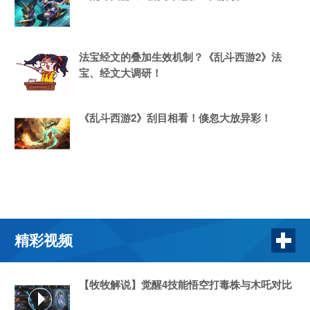
法宝经文的叠加生效机制？《乱斗西游2》法
宝、经文大调研！
《乱斗西游2》刮目相看！倏忽大放异彩！
精彩视频
【牧牧解说】觉醒4技能悟空打毒株与木吒对比