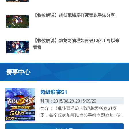
【牧牧解说】超低配强度打死毒株手法分享！
【牧牧解说】烛龙两物理如何破10亿！可以来
看看
赛事中心
超级联赛S1
时间：2015/08/29-2015/09/20
9
简介：《乱斗西游2》掀起超级联赛S1赛
所创
所创
所创
季，每个玩家都可以拿起手机立即参加《乱
斗西游2》。