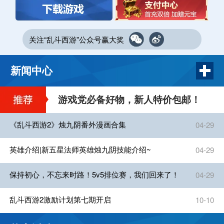
关注“乱斗西游”公众号赢大奖
新闻中心
游戏党必备好物，新人特价包邮！
《乱斗西游2》烛九阴番外漫画合集
04-29
英雄介绍|新五星法师英雄烛九阴技能介绍~
04-29
保持初心，不忘来时路！5v5排位赛，我们回来了！
04-29
乱斗西游2激励计划第七期开启
10-10