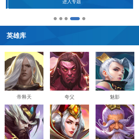
进入专题
英雄库
帝释天
夸父
魅影