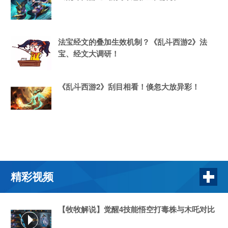
法宝经文的叠加生效机制？《乱斗西游2》法
宝、经文大调研！
《乱斗西游2》刮目相看！倏忽大放异彩！
精彩视频
【牧牧解说】觉醒4技能悟空打毒株与木吒对比