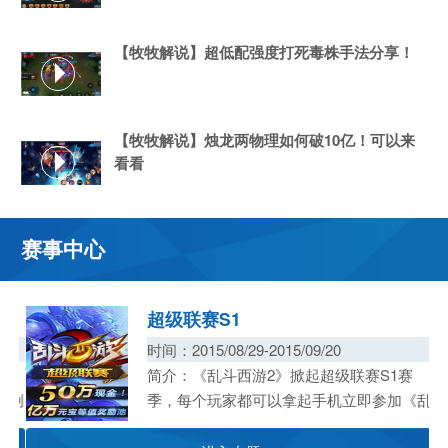
【牧牧解说】超低配强度打死毒株手法分享！
【牧牧解说】烛龙两物理如何破10亿！可以来
看看
赛事中心
超级联赛S1
时间：2015/08/29-2015/09/20
9
简介：《乱斗西游2》掀起超级联赛S1赛
所创
所创
所创
季，每个玩家都可以拿起手机立即参加《乱
斗西游2》。